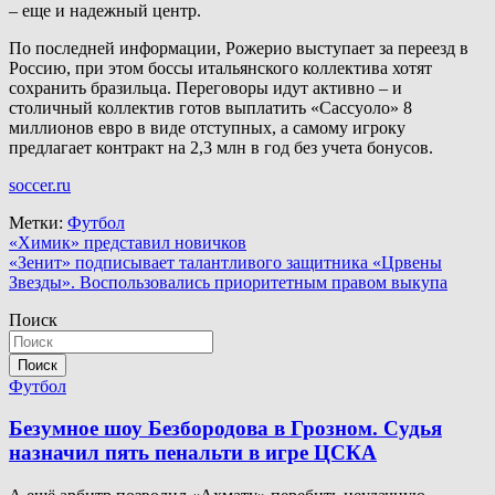
– еще и надежный центр.
По последней информации, Рожерио выступает за переезд в
Россию, при этом боссы итальянского коллектива хотят
сохранить бразильца. Переговоры идут активно – и
столичный коллектив готов выплатить «Сассуоло» 8
миллионов евро в виде отступных, а самому игроку
предлагает контракт на 2,3 млн в год без учета бонусов.
soccer.ru
Метки:
Футбол
Навигация
«Химик» представил новичков
«Зенит» подписывает талантливого защитника «Црвены
по
Звезды». Воспользовались приоритетным правом выкупа
записям
Поиск
Поиск
Футбол
Безумное шоу Безбородова в Грозном. Судья
назначил пять пенальти в игре ЦСКА