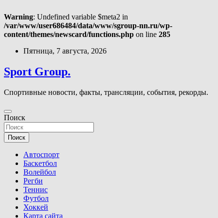
Warning
: Undefined variable $meta2 in
/var/www/user686484/data/www/sgroup-nn.ru/wp-
content/themes/newscard/functions.php
on line
285
Перейти
Пятница, 7 августа, 2026
к
содержимому
Sport Group.
Спортивные новости, факты, трансляции, события, рекорды.
Поиск
Поиск
Автоспорт
Баскетбол
Волейбол
Регби
Теннис
Футбол
Хоккей
Карта сайта