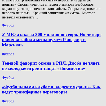
А ещё арбитр позволил «Ахмату» перебить неудачную
попытку. Споры начались с первого эпизода Безбородов
выдал шоу, которое невозможно забыть. Споры стартовали с
первого пенальти. Крайний защитник «Ахмата» Быстров
пытался остановить…
Футбол
У МЮ атака за 300 миллионов евро. Но четыре
новичка забили меньше, чем Рэшфорд и
Марсьяль
Футбол
Теневой фаворит сезона в РПЛ. Дзюба не тянет,
но молодые игроки тащат «Локомотив»
Футбол
«Футбольными клубами владеют чудаки». Как
ведут трансферные переговоры
Футбол