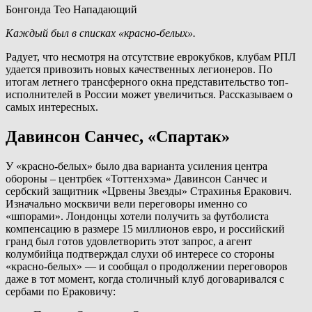
Бонгонда Тео Нападающий
Каждый был в списках «красно-белых».
Радует, что несмотря на отсутствие еврокубков, клубам РПЛ
удается привозить новых качественных легионеров. По
итогам летнего трансферного окна представительство топ-
исполнителей в России может увеличиться. Рассказываем о
самых интересных.
Давинсон Санчес, «Спартак»
У «красно-белых» было два варианта усиления центра
обороны – центрбек «Тоттенхэма» Давинсон Санчес и
сербский защитник «Црвены Звезды» Страхинья Еракович.
Изначально москвичи вели переговоры именно со
«шпорами». Лондонцы хотели получить за футболиста
компенсацию в размере 15 миллионов евро, и российский
гранд был готов удовлетворить этот запрос, а агент
колумбийца подтверждал слухи об интересе со стороны
«красно-белых» — и сообщал о продолжении переговоров
даже в тот момент, когда столичный клуб договаривался с
сербами по Ераковичу: