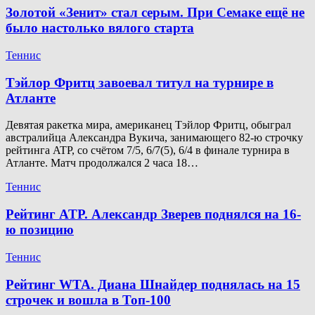
Золотой «Зенит» стал серым. При Семаке ещё не
было настолько вялого старта
Теннис
Тэйлор Фритц завоевал титул на турнире в
Атланте
Девятая ракетка мира, американец Тэйлор Фритц, обыграл
австралийца Александра Вукича, занимающего 82-ю строчку
рейтинга ATP, со счётом 7/5, 6/7(5), 6/4 в финале турнира в
Атланте. Матч продолжался 2 часа 18…
Теннис
Рейтинг ATP. Александр Зверев поднялся на 16-
ю позицию
Теннис
Рейтинг WTA. Диана Шнайдер поднялась на 15
строчек и вошла в Топ-100