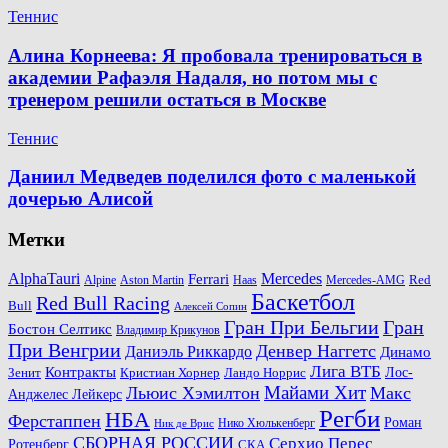
Теннис
Алина Корнеева: Я пробовала тренироваться в
академии Рафаэля Надаля, но потом мы с
тренером решили остаться в Москве
Теннис
Даниил Медведев поделился фото с маленькой
дочерью Алисой
Метки
AlphaTauri
Mercedes
Ferrari
Red
Alpine
Aston Martin
Haas
Mercedes-AMG
Баскетбол
Red Bull Racing
Bull
Алексей Сопин
Гран При Бельгии
Гран
Бостон Селтикс
Владимир Крикунов
При Венгрии
Денвер Наггетс
Даниэль Риккардо
Динамо
Лига ВТБ
Контракты
Ландо Норрис
Лос-
Зенит
Кристиан Хорнер
Майами Хит
Льюис Хэмилтон
Макс
Анджелес Лейкерс
Регби
НБА
Ферстаппен
Роман
Нико Хюлькенберг
Ник де Врис
СБОРНАЯ РОССИИ
Серхио Перес
Ротенберг
СКА