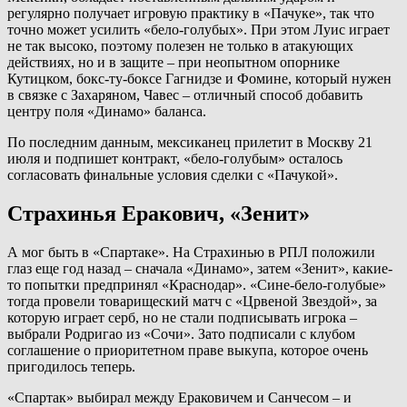
регулярно получает игровую практику в «Пачуке», так что
точно может усилить «бело-голубых». При этом Луис играет
не так высоко, поэтому полезен не только в атакующих
действиях, но и в защите – при неопытном опорнике
Кутицком, бокс-ту-боксе Гагнидзе и Фомине, который нужен
в связке с Захаряном, Чавес – отличный способ добавить
центру поля «Динамо» баланса.
По последним данным, мексиканец прилетит в Москву 21
июля и подпишет контракт, «бело-голубым» осталось
согласовать финальные условия сделки с «Пачукой».
Страхинья Еракович, «Зенит»
А мог быть в «Спартаке». На Страхинью в РПЛ положили
глаз еще год назад – сначала «Динамо», затем «Зенит», какие-
то попытки предпринял «Краснодар». «Сине-бело-голубые»
тогда провели товарищеский матч с «Црвеной Звездой», за
которую играет серб, но не стали подписывать игрока –
выбрали Родригао из «Сочи». Зато подписали с клубом
соглашение о приоритетном праве выкупа, которое очень
пригодилось теперь.
«Спартак» выбирал между Ераковичем и Санчесом – и