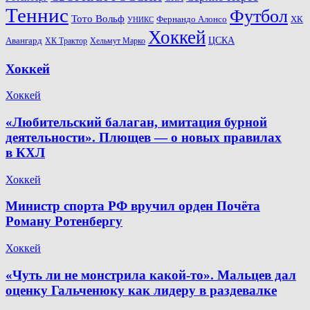
Теннис
Футбол
Тото Вольф
ХК
Фернандо Алонсо
УНИКС
Хоккей
Авангард
ЦСКА
ХК Трактор
Хельмут Марко
Хоккей
Хоккей
«Любительский балаган, имитация бурной
деятельности». Плющев — о новых правилах
в КХЛ
Хоккей
Министр спорта РФ вручил орден Почёта
Роману Ротенбергу
Хоккей
«Чуть ли не монстрила какой-то». Мальцев дал
оценку Гальченюку как лидеру в раздевалке