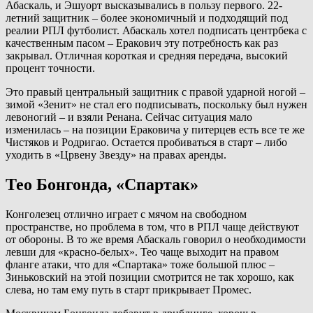
Абаскаль, и Эшуорт высказывались в пользу первого. 22-
летний защитник – более экономичный и подходящий под
реалии РПЛ футболист. Абаскаль хотел подписать центрбека с
качественным пасом – Еракович эту потребность как раз
закрывал. Отличная короткая и средняя передача, высокий
процент точности.
Это правый центральный защитник с правой ударной ногой –
зимой «Зенит» не стал его подписывать, поскольку был нужен
левоногий – и взяли Ренана. Сейчас ситуация мало
изменилась – на позиции Ераковича у питерцев есть все те же
Чистяков и Родригао. Остается пробиваться в старт – либо
уходить в «Црвену Звезду» на правах аренды.
Тео Бонгонда, «Спартак»
Конголезец отлично играет с мячом на свободном
пространстве, но проблема в том, что в РПЛ чаще действуют
от обороны. В то же время Абаскаль говорил о необходимости
левши для «красно-белых». Тео чаще выходит на правом
фланге атаки, что для «Спартака» тоже большой плюс –
Зиньковский на этой позиции смотрится не так хорошо, как
слева, но там ему путь в старт прикрывает Промес.