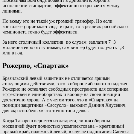
Москвичам Бонгонда добавит в дриблинге, хорош в
исполнении стандартов, эффективно открывается между
линиями.
По всему это не такой уж громкий трансфер. Но если
конголезец приезжает сюда играть, то в реалиях российского
чемпионата точно будет эффективен.
За него столичный коллектив, по слухам, заплатил 7+3
миллиона евро отступными, сам вингер будет получать 1,8
млн в год.
Рожерио, «Спартак»
Бразильский левый защитник не отличается яркими
атакующими действиями, зато в обороне абсолютно надежен.
Рожерио не оставляет свободных пространств для соперника,
эффективен в единоборствах и вообще на своей позиции
достаточно хорош. А с учетом того, что в «Спартаке» на
позиции защитника «Сассуоло» выходит Даниил Хлусевич,
для «красно-белых» это точно топ-сделка.
Когда Тавареш вернется из лазарета, линия обороны
москвичей будет полностью укомплектована – креативный
правый край, надежный левый, в случае подписания Санчеса