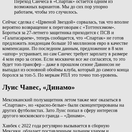
Переход Санчеса в «Спартак» остается одним из
возможных вариантов. Мы до сих пор упорно
работаем, чтобы это случилось.
Сейчас сделка с «Црвеной Звездой» сорвалась, так что вполне
вероятно возвращение к переговорам с «Тоттенхэмом».
Бороться за 27-летнего защитника приходится с ПСВ и
«Галатасараем», теперь сообщается, что «Спартак» не готов
предложить лондонцам больше 10 миллионов евро в качестве
компенсации. По последним данным, предложение в 8 млн
«шпор» устраивает, но сам Санчес требует зарплату в размере
4 млн евро за сезон. Если москвичи все же согласятся, то это
будет топ-трансфер – даже в прошлом сезоне Давинсон не
выпадал из основной обоймы клуба, который до самого конца
боролся за топ-5. По меркам РПЛ это точно топ-уровень.
Луис Чавес, «Динамо»
Мексиканский полузащитник летом также мог оказаться в
«Спартаке», но «красно-белые» были сконцентрированы на
других футболистах. Зато Луис попал в сферу интересов
другого московского гранда – «Динамо».
Хавбек с 2022 года регулярно вызывается в сборную
Мексики, обладает поставленным дальним ударом и