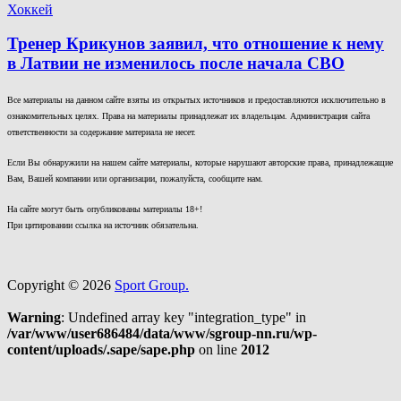
Хоккей
Тренер Крикунов заявил, что отношение к нему
в Латвии не изменилось после начала СВО
Все материалы на данном сайте взяты из открытых источников и предоставляются исключительно в
ознакомительных целях. Права на материалы принадлежат их владельцам. Администрация сайта
ответственности за содержание материала не несет.
Если Вы обнаружили на нашем сайте материалы, которые нарушают авторские права, принадлежащие
Вам, Вашей компании или организации, пожалуйста, сообщите нам.
На сайте могут быть опубликованы материалы 18+!
При цитировании ссылка на источник обязательна.
Copyright © 2026
Sport Group.
Warning
: Undefined array key "integration_type" in
/var/www/user686484/data/www/sgroup-nn.ru/wp-
content/uploads/.sape/sape.php
on line
2012