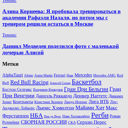
Теннис
Алина Корнеева: Я пробовала тренироваться в
академии Рафаэля Надаля, но потом мы с
тренером решили остаться в Москве
Теннис
Даниил Медведев поделился фото с маленькой
дочерью Алисой
Метки
AlphaTauri
Mercedes
Ferrari
Red
Alpine
Aston Martin
Haas
Mercedes-AMG
Баскетбол
Red Bull Racing
Bull
Алексей Сопин
Гран При Бельгии
Гран
Бостон Селтикс
Владимир Крикунов
При Венгрии
Денвер Наггетс
Даниэль Риккардо
Динамо
Лига ВТБ
Контракты
Ландо Норрис
Лос-
Зенит
Кристиан Хорнер
Майами Хит
Льюис Хэмилтон
Макс
Анджелес Лейкерс
Регби
НБА
Ферстаппен
Роман
Нико Хюлькенберг
Ник де Врис
СБОРНАЯ РОССИИ
Серхио Перес
Ротенберг
СКА