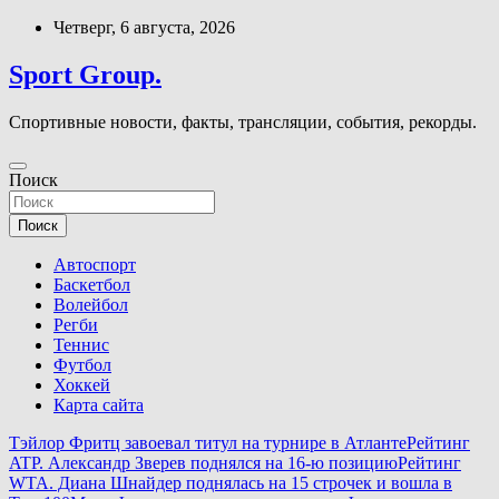
Перейти
Четверг, 6 августа, 2026
к
содержимому
Sport Group.
Спортивные новости, факты, трансляции, события, рекорды.
Поиск
Поиск
Автоспорт
Баскетбол
Волейбол
Регби
Теннис
Футбол
Хоккей
Карта сайта
Тэйлор Фритц завоевал титул на турнире в Атланте
Рейтинг
ATP. Александр Зверев поднялся на 16-ю позицию
Рейтинг
WTA. Диана Шнайдер поднялась на 15 строчек и вошла в