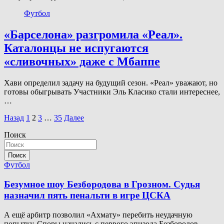
Футбол
«Барселона» разгромила «Реал».
Каталонцы не испугаются
«сливочных» даже с Мбаппе
Хави определил задачу на будущий сезон. «Реал» уважают, но
готовы обыгрывать Участники Эль Класико стали интереснее,
…
Пагинация
Назад
1
2
3
…
35
Далее
записей
Поиск
Поиск
Футбол
Безумное шоу Безбородова в Грозном. Судья
назначил пять пенальти в игре ЦСКА
А ещё арбитр позволил «Ахмату» перебить неудачную
попытку. Споры начались с первого эпизода Безбородов