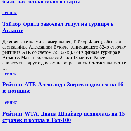
было настолько вялого старта
Теннис
Тэйлор Фритц завоевал титул на турнире в
Атланте
Девятая ракетка мира, американец Тэйлор Фритц, обыграл
австралийца Александра Вукича, занимающего 82-ю строчку
рейтинга ATP, со счётом 7/5, 6/7(5), 6/4 в финале турнира в
Атланте. Матч продолжался 2 часа 18 минут. Ранее
спортсмены друг с другом не встречались. Статистика матча:
…
Теннис
Рейтинг ATP. Александр Зверев поднялся на 16-
ю позицию
Теннис
Рейтинг WTA. Диана Шнайдер поднялась на 15
строчек и вошла в Топ-100