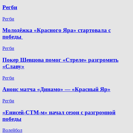
Регби
Регби
Молодёжка «Красного Яра» стартовала с
победы
Регби
Покер Шевцова помог «Стреле» разгромить
«Славу»
Регби
Анонс матча «Динамо» — «Красный Яр»
Регби
«Енисей-СТМ-м» начал сезон с разгромной
победы
Волейбол