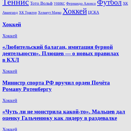
Теннис
Футбол
Тото Вольф
ХК
Фернандо Алонсо
УНИКС
Хоккей
Авангард
ЦСКА
ХК Трактор
Хельмут Марко
Хоккей
Хоккей
«Любительский балаган, имитация бурной
деятельности». Плющев — о новых правилах
в КХЛ
Хоккей
Министр спорта РФ вручил орден Почёта
Роману Ротенбергу
Хоккей
«Чуть ли не монстрила какой-то». Мальцев дал
оценку Гальченюку как лидеру в раздевалке
Хоккей