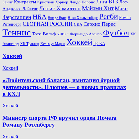
Лига ВТБ
Контракты
Ландо Норрис
Лос-
Зенит
Кристиан Хорнер
Майами Хит
Льюис Хэмилтон
Макс
Анджелес Лейкерс
Регби
НБА
Ферстаппен
Роман
Нико Хюлькенберг
Ник де Врис
СБОРНАЯ РОССИИ
Серхио Перес
Ротенберг
СКА
Теннис
Футбол
Тото Вольф
ХК
Фернандо Алонсо
УНИКС
Хоккей
Авангард
ЦСКА
ХК Трактор
Хельмут Марко
Хоккей
Хоккей
«Любительский балаган, имитация бурной
деятельности». Плющев — о новых правилах
в КХЛ
Хоккей
Министр спорта РФ вручил орден Почёта
Роману Ротенбергу
Хоккей