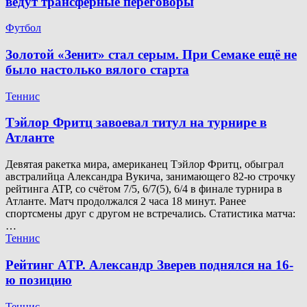
ведут трансферные переговоры
Футбол
Золотой «Зенит» стал серым. При Семаке ещё не
было настолько вялого старта
Теннис
Тэйлор Фритц завоевал титул на турнире в
Атланте
Девятая ракетка мира, американец Тэйлор Фритц, обыграл
австралийца Александра Вукича, занимающего 82-ю строчку
рейтинга ATP, со счётом 7/5, 6/7(5), 6/4 в финале турнира в
Атланте. Матч продолжался 2 часа 18 минут. Ранее
спортсмены друг с другом не встречались. Статистика матча:
…
Теннис
Рейтинг ATP. Александр Зверев поднялся на 16-
ю позицию
Теннис