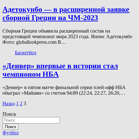
Адетокунбо — в расширенной заявке
сборной Греции на ЧМ-2023
Сборная Греции объявила расширенный состав на
предстоящий чемпионат мира 2023 года. Яннис Адетокумбо
Фото: globallookpress.com В…
Баскетбол
«Денвер» впервые в истории стал
чемпионом НБА
«Денвер» в пятом матче финальной серии плей-офф НБА
обыграл «Майами» со счетом 94:89 (22:24, 22:27, 26:20,…
Пагинация
Назад
1
2
3
записей
Поиск
Поиск
Футбол