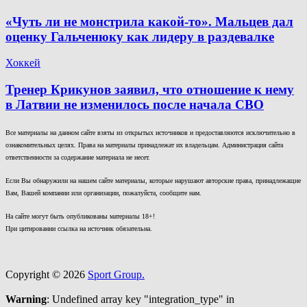
«Чуть ли не монстрила какой-то». Мальцев дал
оценку Гальченюку как лидеру в раздевалке
Хоккей
Тренер Крикунов заявил, что отношение к нему
в Латвии не изменилось после начала СВО
Все материалы на данном сайте взяты из открытых источников и предоставляются исключительно в
ознакомительных целях. Права на материалы принадлежат их владельцам. Администрация сайта
ответственности за содержание материала не несет.
Если Вы обнаружили на нашем сайте материалы, которые нарушают авторские права, принадлежащие
Вам, Вашей компании или организации, пожалуйста, сообщите нам.
На сайте могут быть опубликованы материалы 18+!
При цитировании ссылка на источник обязательна.
Copyright © 2026
Sport Group.
Warning
: Undefined array key "integration_type" in