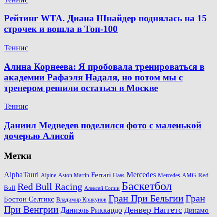
Рейтинг WTA. Диана Шнайдер поднялась на 15
строчек и вошла в Топ-100
Теннис
Алина Корнеева: Я пробовала тренироваться в
академии Рафаэля Надаля, но потом мы с
тренером решили остаться в Москве
Теннис
Даниил Медведев поделился фото с маленькой
дочерью Алисой
Метки
AlphaTauri
Mercedes
Ferrari
Red
Alpine
Aston Martin
Haas
Mercedes-AMG
Баскетбол
Red Bull Racing
Bull
Алексей Сопин
Гран При Бельгии
Гран
Бостон Селтикс
Владимир Крикунов
При Венгрии
Денвер Наггетс
Даниэль Риккардо
Динамо